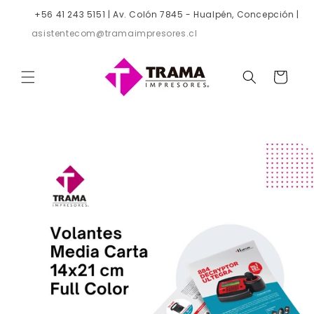
Ir
directamente
+56 41 243 5151 | Av. Colón 7845 - Hualpén, Concepción |
al contenido
asistentecom@tramaimpresores.cl
CARRITO
Ir
directamente
a la
información
del producto